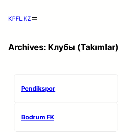
Skip
to
KPFL.KZ
content
Archives:
Клубы (Takımlar)
Pendikspor
Bodrum FK