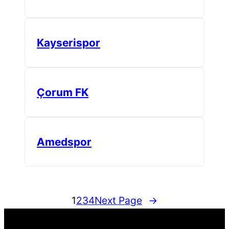
Kayserispor
Çorum FK
Amedspor
1
2
3
4
Next Page
→