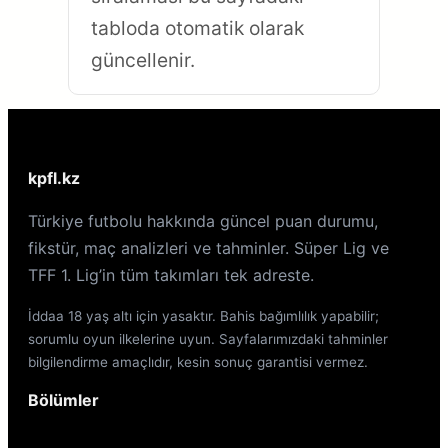
tabloda otomatik olarak
güncellenir.
kpfl.kz
Türkiye futbolu hakkında güncel puan durumu,
fikstür, maç analizleri ve tahminler. Süper Lig ve
TFF 1. Lig’in tüm takımları tek adreste.
İddaa 18 yaş altı için yasaktır. Bahis bağımlılık yapabilir;
sorumlu oyun ilkelerine uyun. Sayfalarımızdaki tahminler
bilgilendirme amaçlıdır, kesin sonuç garantisi vermez.
Bölümler