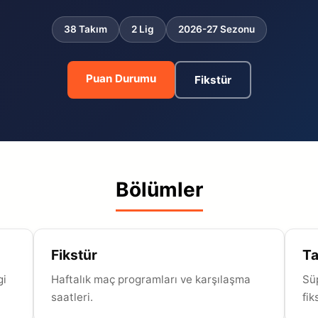
38 Takım
2 Lig
2026-27 Sezonu
Puan Durumu
Fikstür
Bölümler
Fikstür
Ta
gi
Haftalık maç programları ve karşılaşma
Süp
saatleri.
fik