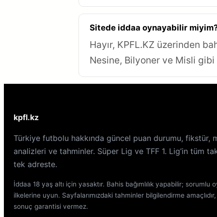
Sitede iddaa oynayabilir miyim
Hayır, KPFL.KZ üzerinden bah
Nesine, Bilyoner ve Misli gibi 
kpfl.kz
Türkiye futbolu hakkında güncel puan durumu, fikstür, 
analizleri ve tahminler. Süper Lig ve TFF 1. Lig’in tüm ta
tek adreste.
İddaa 18 yaş altı için yasaktır. Bahis bağımlılık yapabilir; sorumlu 
ilkelerine uyun. Sayfalarımızdaki tahminler bilgilendirme amaçlıdır,
sonuç garantisi vermez.