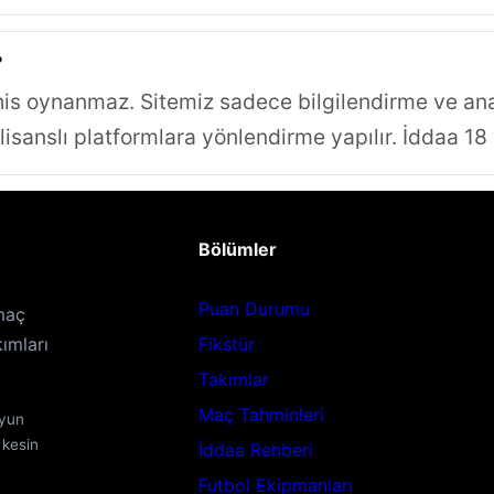
?
is oynanmaz. Sitemiz sadece bilgilendirme ve anali
lisanslı platformlara yönlendirme yapılır. İddaa 18 y
Bölümler
Puan Durumu
maç
kımları
Fikstür
Takımlar
Maç Tahminleri
oyun
 kesin
İddaa Rehberi
Futbol Ekipmanları