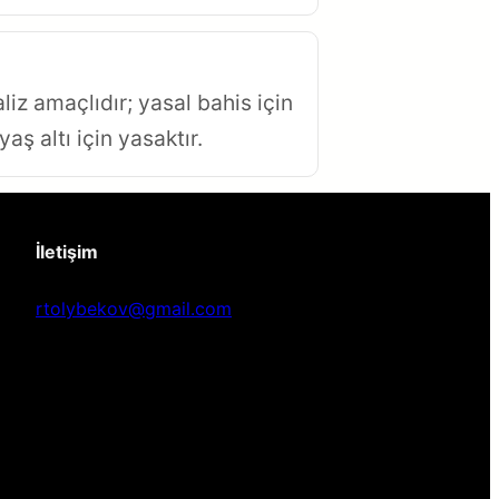
z amaçlıdır; yasal bahis için
aş altı için yasaktır.
İletişim
rtolybekov@gmail.com