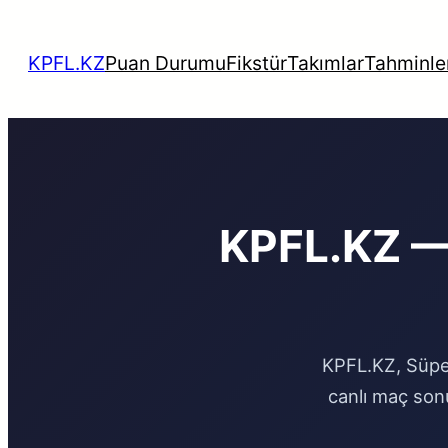
Skip
to
KPFL.KZ
Puan Durumu
Fikstür
Takımlar
Tahminle
content
KPFL.KZ —
KPFL.KZ, Süper
canlı maç son